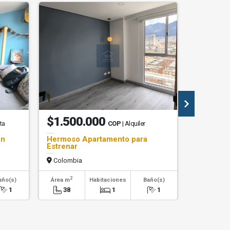
$1.500.000
$1.70
ta
COP
| Alquiler
en
Hermoso Apartamento para
Impresio
Estrenar
Dúplex e
Colombia
Colombi
2
2
año(s)
Área m
Habitaciones
Baño(s)
Área m
1
38
1
1
266