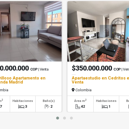
0.000.000
$350.000.000
COP
| Venta
COP
| Ven
illoso Apartamento en
Apartaestudio en Cedritos 
nda Madrid
Venta
mbia
Colombia
2
2
m
Habitaciones
Baño(s)
Área m
Habitaciones
B
7
3
2
42
1