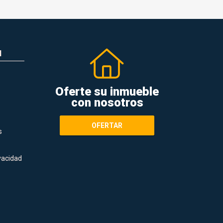
N
Oferte su inmueble
con nosotros
OFERTAR
s
ivacidad