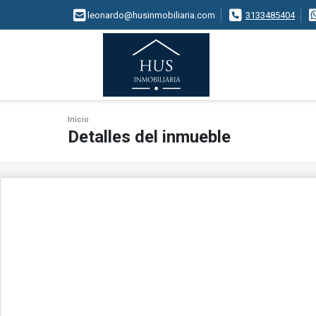
leonardo@husinmobiliaria.com
3133485404
Inicio
Detalles del inmueble