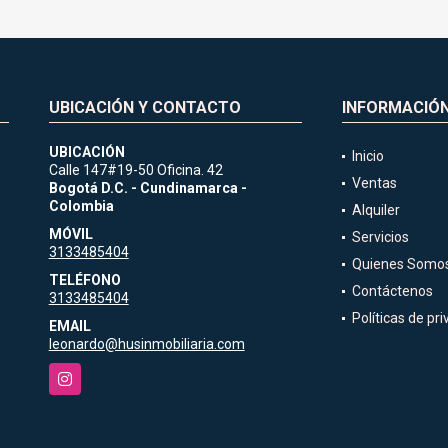
UBICACIÓN Y CONTACTO
INFORMACIÓ
UBICACIÓN
Inicio
Calle 147#19-50 Oficina. 42
Ventas
Bogotá D.C. - Cundinamarca -
Colombia
Alquiler
MÓVIL
Servicios
3133485404
Quienes Somo
TELÉFONO
Contáctenos
3133485404
Políticas de pr
EMAIL
leonardo@husinmobiliaria.com
Instagram