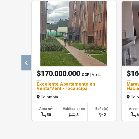
$170.000.000
$16
COP
| Venta
Excelente Apartamento en
Marav
Venta/Venti-Tocancipá
Hacie
Colombia
Colo
2
Área m
Habitaciones
Baño(s)
Área 
50
3
2
6