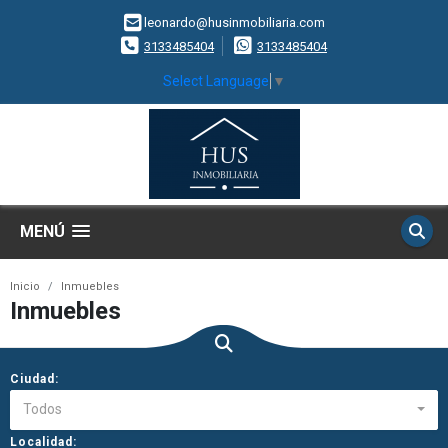
leonardo@husinmobiliaria.com
3133485404
3133485404
Select Language
▼
MENÚ
Inicio
Inmuebles
Inmuebles
Ciudad:
Todos
Localidad: