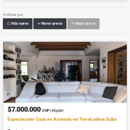
Ordenar por:
Más nuevo
Menor precio
Mayor precio
$7.000.000
COP
| Alquiler
Espectacular Casa en Arriendo en TorreLadera Suba