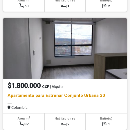
Área m
Habitaciones
Baño(s)
60
1
2
$1.800.000
COP
| Alquiler
Apartamento para Estrenar Conjunto Urbana 30
Colombia
2
Área m
Habitaciones
Baño(s)
37
2
1