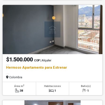
$1.500.000
COP
| Alquiler
Hermoso Apartamento para Estrenar
Colombia
2
Área m
Habitaciones
Baño(s)
38
1
1