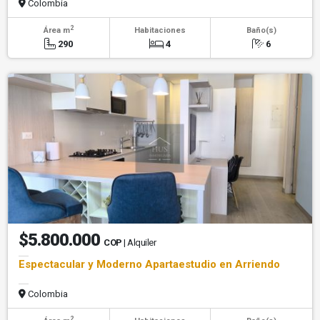
Colombia
2
Área m
Habitaciones
Baño(s)
290
4
6
$5.800.000
COP
| Alquiler
Espectacular y Moderno Apartaestudio en Arriendo
Colombia
2