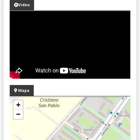
Video
Mapa
+
−