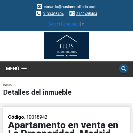
leonardo@husinmobiliaria.com
3133485404
3133485404
Select Language
▼
MENÚ
Inicio
Detalles del inmueble
Código
. 10018942
Apartamento en venta en