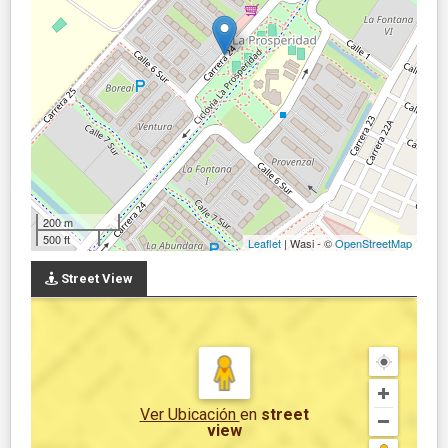
200 m
500 ft
Leaflet
| Wasi - ©
OpenStreetMap
Street View
Ver Ubicación
en
street
view