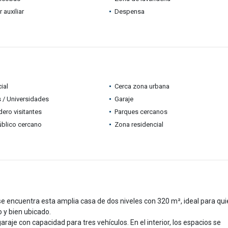
auxiliar
Despensa
ial
Cerca zona urbana
 / Universidades
Garaje
ero visitantes
Parques cercanos
úblico cercano
Zona residencial
, se encuentra esta amplia casa de dos niveles con 320 m², ideal para qu
 y bien ubicado.
garaje con capacidad para tres vehículos. En el interior, los espacios se