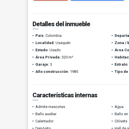
Detalles del inmueble
País:
Colombia
Depart
Localidad:
Usaquén
Zona / 
Estado:
Usado
Área Co
Área Privada:
320 m²
Habitac
Garaje:
3
Estrato:
Año construcción:
1985
Tipo de
Características internas
Admite mascotas
Agua
Baño auxiliar
Baño en 
Calentador
Clósets
Depósito
Hall de 