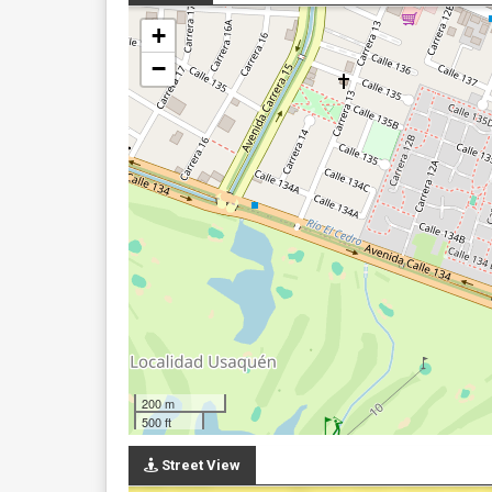
+
−
200 m
500 ft
Street View