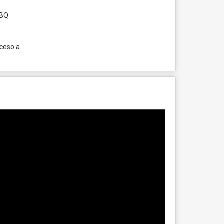
BBQ
cceso a