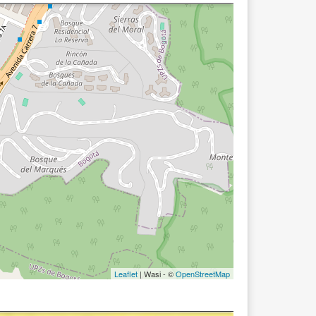
Leaflet
| Wasi - ©
OpenStreetMap