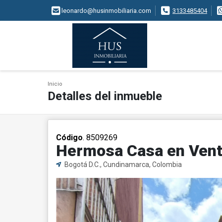
leonardo@husinmobiliaria.com
3133485404
Inicio
Detalles del inmueble
Código
. 8509269
Hermosa Casa en Vent
Bogotá D.C., Cundinamarca, Colombia