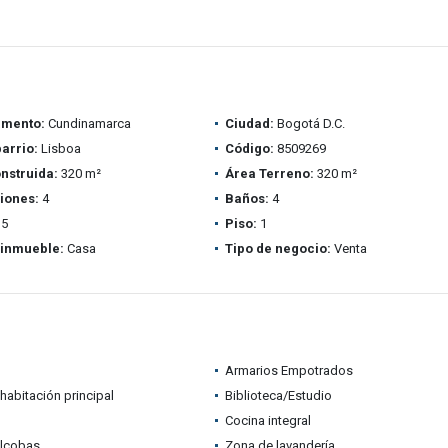
amento:
Cundinamarca
Ciudad:
Bogotá D.C.
barrio:
Lisboa
Código:
8509269
nstruida:
320 m²
Área Terreno:
320 m²
iones:
4
Baños:
4
5
Piso:
1
 inmueble:
Casa
Tipo de negocio:
Venta
Armarios Empotrados
habitación principal
Biblioteca/Estudio
Cocina integral
alcobas
Zona de lavandería