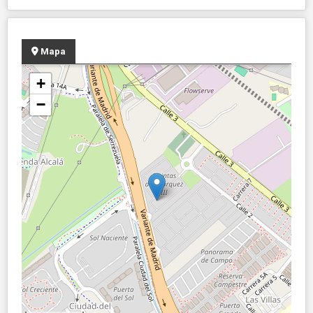
Mapa
+
−