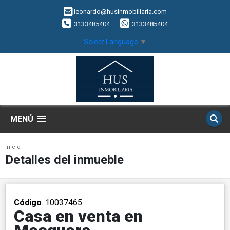
leonardo@husinmobiliaria.com
3133485404
3133485404
Select Language
▼
MENÚ
Inicio
Detalles del inmueble
Código
. 10037465
Casa en venta en