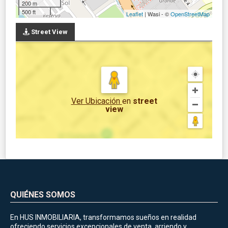
200 m
500 ft
Leaflet
| Wasi - ©
OpenStreetMap
Street View
Ver Ubicación
en
street
view
QUIÉNES SOMOS
En HUS INMOBILIARIA, transformamos sueños en realidad
ofreciendo servicios excepcionales de venta, arriendo y