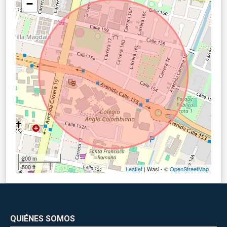
−
200 m
500 ft
Leaflet
| Wasi - ©
OpenStreetMap
QUIÉNES SOMOS