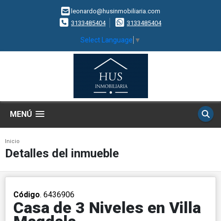
leonardo@husinmobiliaria.com
3133485404
3133485404
Select Language
▼
MENÚ
Inicio
Detalles del inmueble
Código
. 6436906
Casa de 3 Niveles en Villa