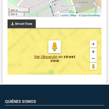
200 m
500 ft
Leaflet
| Wasi - ©
OpenStreetMap
Street View
Ver Ubicación
en
street
view
QUIÉNES SOMOS