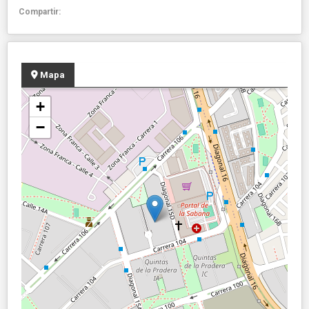
Compartir:
Mapa
+
−