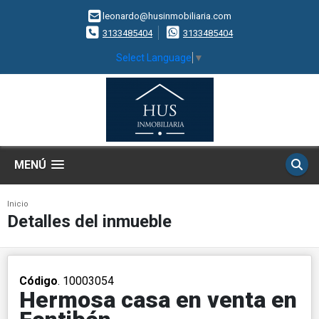
leonardo@husinmobiliaria.com
3133485404
3133485404
Select Language
▼
MENÚ
Inicio
Detalles del inmueble
Código
. 10003054
Hermosa casa en venta en